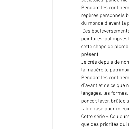
sociétales, pandémie 
Pendant les confineme
repères personnels b
du monde d’avant la 
 Ces bouleversements, tant personnels que collectifs, vont impacter ma peinture. Mes 
peintures-palimpsestes,
cette chape de plomb p
présent. 
Je crée depuis de n
la matière le patrimo
Pendant les confineme
d’avant et de ce que n
langages, les formes, 
poncer, laver, brûler, 
table rase pour mieux
Cette série « Couleurs
que des priorités qui