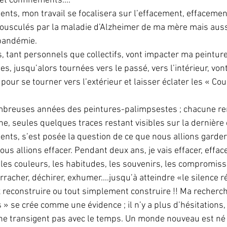
et confinements.... 
nts, mon travail se focalisera sur l’effacement, effaceme
ousculés par la maladie d’Alzheimer de ma mère mais aus
pandémie.
 jusqu’alors tournées vers le passé, vers l’intérieur, vont
our se tourner vers l’extérieur et laisser éclater les « Co
ombreuses années des peintures-palimpsestes ; chacune r
ine, seules quelques traces restant visibles sur la dernière
nts, s’est posée la question de ce que nous allions garde
ous allions effacer. Pendant deux ans, je vais effacer, efface
les couleurs, les habitudes, les souvenirs, les compromissio
arracher, déchirer, exhumer....jusqu’à atteindre «le silence re
 reconstruire ou tout simplement construire !! Ma recherche
 » se crée comme une évidence ; il n’y a plus d’hésitations
 ne transigent pas avec le temps. Un monde nouveau est né ;