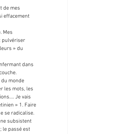
nt de mes 
si effacement 
 pulvériser 
uleurs » du 
enfermant dans 
 couche. 
r du monde 
r les mots, les 
ns.... Je vais 
́tinien » 1. Faire 
 se radicalise. 
, ne subsistent 
 le passé est 